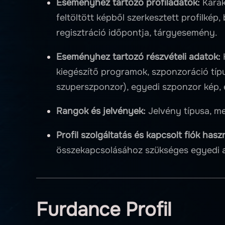
Eseményhez tartozó profiladatok:
Karak
feltöltött képből szerkesztett profilkép,
regisztráció időpontja, tárgyesemény.
Eseményhez tartozó részvételi adatok:
K
kiegészítő programok, szponzoráció tí
szuperszponzor), egyedi szponzor kép, 
Rangok és jelvények:
Jelvény típusa, m
Profil szolgáltatás és kapcsolt fiók has
összekapcsolásához szükséges egyedi a
Furdance Profil