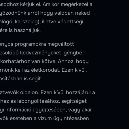
sodhoz kérjük el. Amikor megérkezel a
győződnünk arról hogy valóban neked
gó, karszalag), illetve védettségi
re is használjuk.
zonyos programokra megváltott
apcsolódó kedvezményeket igénybe
 korhatárhoz van kötve. Ahhoz, hogy
ünk kell az életkorodat. Ezen kívül,
sításban is segít.
ztvevők oldalon. Ezen kívül hozzájárul a
ez és lebonyolításához, segítséget
gyi információk gyűjtésében, vagy akár
vevők esetében a vízum ügyintézésben