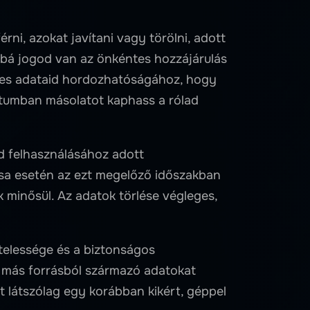
ni, azokat javítani vagy törölni, adott
bbá jogod van az önkéntes hozzájárulás
yes adataid hordozhatóságához, hogy
umban másolatot kaphass a rólad
d felhasználásához adott
ása esetén az ezt megelőző időszakban
 minősül. Az adatok törlése végleges,
telessége és a biztonságos
más forrásból származó adatokat
at látszólag egy korábban kikért, géppel