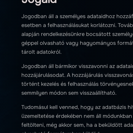
Jogodban áll a személyes adataidhoz hozzáfér
esetben a felhasználásukat korlátozni. Tová
alapján rendelkezésünkre bocsátott személ
géppel olvasható vagy hagyományos formát
tárolt adatokról.
Jogodban áll bármikor visszavonni az adatai
hozzájárulásodat. A hozzájárulás visszavon
történt kezelés és felhasználás törvényesnek
semmilyen módon sem visszaállítható.
Tudomásul kell venned, hogy az adatbázis hi
üzemeltetése érdekében nem áll módunkban 
feltölteni, még akkor sem, ha a beküldött ad