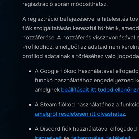
regisztráció során módosíthatsz.
A regisztráció befejezésével a hitelesítés t
fiók szolgáltatásán keresztül történik, ame
hozzáférése. A hozzáférés visszavonásával e
Profilodhoz, amelyből az adataid nem kerüln
profilod adatainak a törléséhez való jogodda
A Google fiókod használatával elfogad
funckó használatához engedélyezned kel
amelynek
beállításait itt tudod ellenőrizn
A Steam fiókod használatához a funkció
amelyről részletesen itt olvashatsz
.
A Discord fiók használatával elfogadod
irányelveit
és
felhasználási feltételeit
.