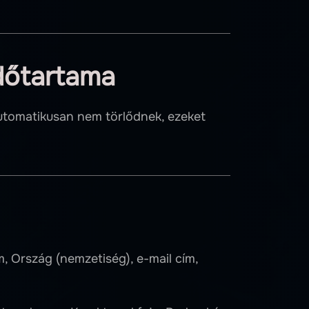
dőtartama
automatikusan nem törlődnek, ezeket
m, Ország (nemzetiség), e-mail cím,