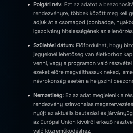
Polgári név:
Ezt az adatot a beazonosítá
rendezvényre, többek között meg kell 
adjuk át a csomagod (conbadge, nyakbaló
igazolvány hitelességének az ellenőrzésé
Születési dátum:
Előfordulhat, hogy bi
jegyeknél lehetőség van életkorhoz k
venni, vagy a programon való részvétel
ezeket előre megválthassuk neked, ismern
névrokonság esetén a helyszíni beazono
Nemzetiség:
Ez az adat megjelenik a rés
rendezvény színvonalas megszervezéséh
nyújt az aktuális beutazási és járványü
az Európai Unión kívülről érkező részt
való közreműködéshez.