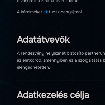
olvasható formátumban küldöd.
A kérelmeket
itt
tudsz benyújtani.
Adatátvevők
A rendezvény helyszínét biztosító partnerün
az életkorod, amennyiben ez a szolgáltatás 
elengedhetetlen.
Adatkezelés célja