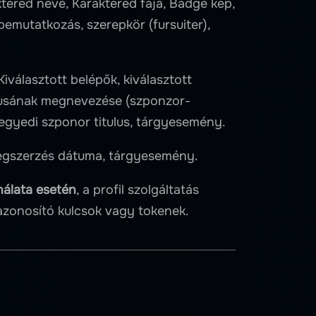
tered neve, Karaktered faja, Badge kép,
 bemutatkozás, szerepkör (fursuiter),
iválasztott belépők, kiválasztott
pusának megnevezése (szponzor-
egyedi szponor titulus, tárgyesemény.
egszerzés dátuma, tárgyesemény.
ználata esetén
, a profil szolgáltatás
zonosító kulcsok vagy tokenek.