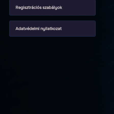
Regisztrációs szabályok
Adatvédelmi nyilatkozat