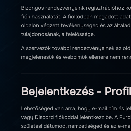
Bizonyos rendezvényeink regisztrációhoz köt
fiók használatát. A fiókodban megadott adato
oldalon végzett tevékenységed és az általad 
tulajdonosának, a felelőssége.
A szervezők további rendezvényeinek az olda
megjelenésük és webcímük ellenére nem rende
Bejelentkezés - Profi
Lehetőséged van arra, hogy e-mail cím és j
vagy Discord fiókoddal jelentkezz be. A Furd
születési dátumod, nemzetiséged és az e-mail