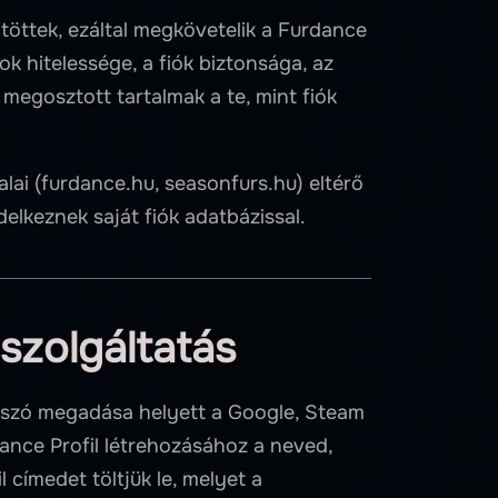
öttek, ezáltal megkövetelik a Furdance
k hitelessége, a fiók biztonsága, az
megosztott tartalmak a te, mint fiók
lai (furdance.hu, seasonfurs.hu) eltérő
lkeznek saját fiók adatbázissal.
lszolgáltatás
elszó megadása helyett a Google, Steam
ance Profil létrehozásához a neved,
 címedet töltjük le, melyet a