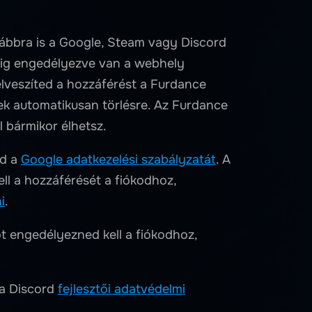
ovábbra is a Google, Steam vagy Discord
ddig engedélyezve van a webhely
lveszíted a hozzáférést a Furdance
ek automatikusan törlésre. Az Furdance
l bármikor élhetsz.
od a
Google adatkezelési szabályzatát
. A
l a hozzáférését a fiókodhoz,
i
.
t engedélyezned kell a fiókodhoz,
 a Discord
fejlesztői adatvédelmi